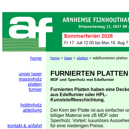
home
home
>
lager
>
platten
> edelfurnierten platten
FURNIERTEN PLATTEN
unser lager
massivholz
MDF und Sperrholz met Edelfurnier
platten
furnier
Furnierten Platten haben eine Deck
aus Edelfurnier oder HPL-
Kunststoffbeschichtung.
hobbyholz
abteilung
Der Kern der Platte ist aus einfacher u
billiger Material wie zB MDF oder
Sperrholz. Vorteil: luxuriöses Aussehe
kontakt & anfahrt
für eine niederigen Preise.