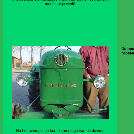
mooi stukje werk!
De neu
rooster
Na het overspuiten kon de montage van de diverse