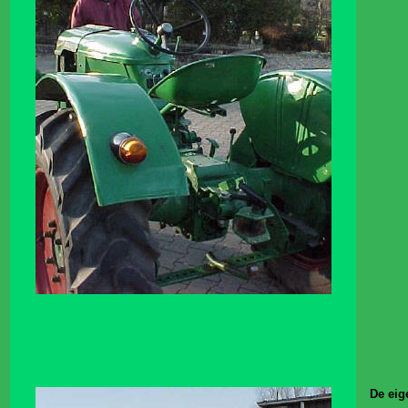
De eig