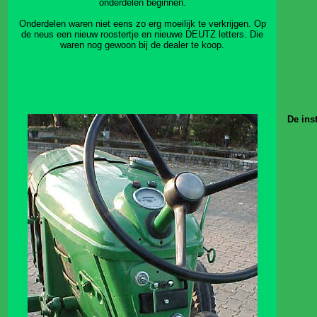
onderdelen beginnen.
Onderdelen waren niet eens zo erg moeilijk te verkrijgen. Op
de neus een nieuw roostertje en nieuwe DEUTZ letters. Die
waren nog gewoon bij de dealer te koop.
De ins