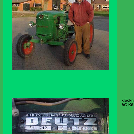
klöckn
AG Kö