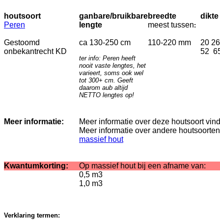
houtsoort
ganbare/bruikbare
breedte
dikte
Peren
lengte
meest
tussen
:
Gestoomd
ca 130-250 cm
110-220 mm
20 2
onbekantrecht KD
52 6
ter info: Peren heeft
nooit vaste lengtes, het
varieert, soms ook wel
tot 300+ cm. Geeft
daarom aub altijd
NETTO lengtes op!
Meer informatie:
Meer informatie over deze houtsoort vin
Meer informatie over andere houtsoorten
massief hout
Kwantumkorting:
Op massief hout bij een afname van:
0,5 m3
1,0 m3
Verklaring termen: