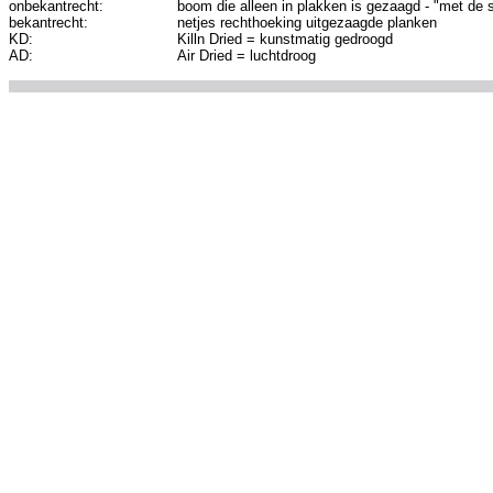
onbekantrecht:
boom die alleen in plakken is gezaagd - "met de 
bekantrecht:
netjes rechthoeking uitgezaagde planken
KD:
Killn Dried = kunstmatig gedroogd
AD:
Air Dried = luchtdroog