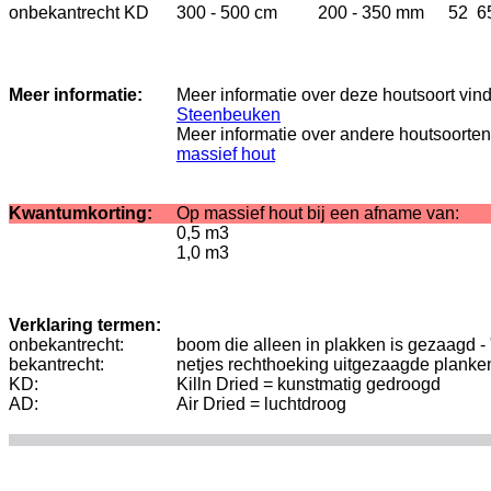
onbekantrecht KD
300 - 500 cm
200 - 350 mm
52 6
Meer informatie:
Meer informatie over deze houtsoort vin
Steenbeuken
Meer informatie over andere houtsoorten
massief hout
Kwantumkorting:
Op massief hout bij een afname van:
0,5 m3
1,0 m3
Verklaring termen:
onbekantrecht:
boom die alleen in plakken is gezaagd -
bekantrecht:
netjes rechthoeking uitgezaagde planke
KD:
Killn Dried = kunstmatig gedroogd
AD:
Air Dried = luchtdroog