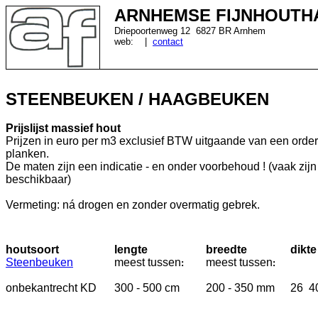
ARNHEMSE FIJNHOUTH
Driepoortenweg 12 6827 BR Arnhem
web:
|
contact
STEENBEUKEN / HAAGBEUKEN
Prijslijst massief hout
Prijzen in euro per m3 exclusief BTW uitgaande van een order
planken.
De maten zijn een indicatie - en onder voorbehoud ! (vaak zij
beschikbaar)
Vermeting: ná drogen en zonder overmatig gebrek.
houtsoort
lengte
breedte
dikte
Steenbeuken
meest
tussen
meest
tussen
:
:
onbekantrecht KD
300 - 500 cm
200 - 350 mm
26 4