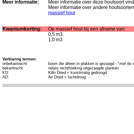
Meer informatie:
Meer informatie over deze houtsoort vin
Meer informatie over andere houtsoorten
massief hout
Kwantumkorting:
Op massief hout bij een afname van:
0,5 m3
1,0 m3
Verklaring termen:
onbekantrecht:
boom die alleen in plakken is gezaagd - "met de 
bekantrecht:
netjes rechthoeking uitgezaagde planken
KD:
Killn Dried = kunstmatig gedroogd
AD:
Air Dried = luchtdroog