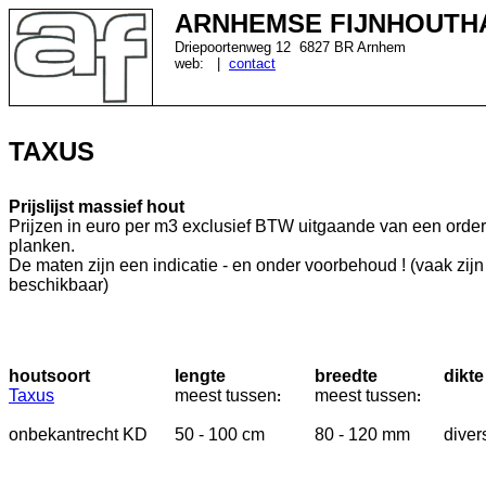
ARNHEMSE FIJNHOUTH
Driepoortenweg 12 6827 BR Arnhem
web:
|
contact
TAXUS
Prijslijst massief hout
Prijzen in euro per m3 exclusief BTW uitgaande van een order
planken.
De maten zijn een indicatie - en onder voorbehoud ! (vaak zij
beschikbaar)
houtsoort
lengte
breedte
dikte
Taxus
meest
tussen
meest
tussen
:
:
onbekantrecht KD
50
- 100 cm
80 - 120 mm
diver