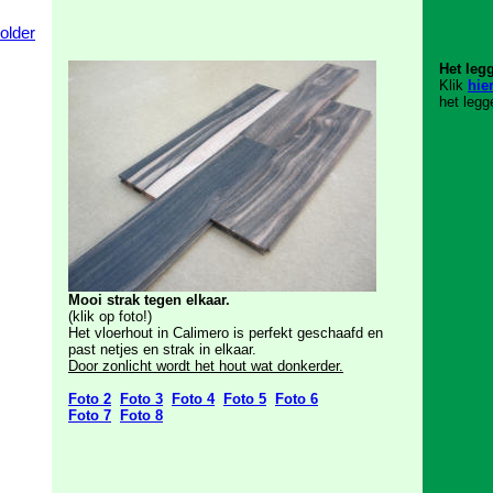
older
Het leg
Klik
hie
het legg
Mooi strak tegen elkaar.
(klik op foto!)
Het vloerhout in Calimero is perfekt geschaafd en
past netjes en strak in elkaar.
Door zonlicht wordt het hout wat donkerder.
Foto 2
Foto 3
Foto 4
Foto 5
Foto 6
Foto 7
Foto 8