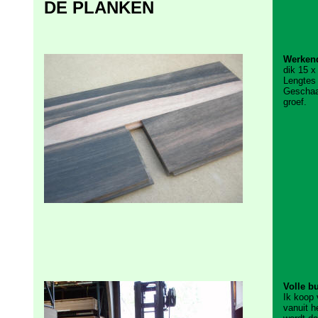
DE PLANKEN
Werken
dik 15 
Lengtes
Geschaa
groef.
Volle b
Ik koop 
vanuit h