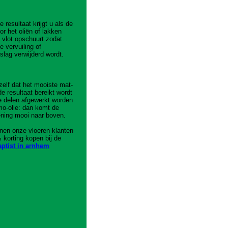
e resultaat krijgt u als de
or het oliën of lakken
 vlot opschu
urt zodat
e vervuiling of
lag verwijderd wordt.
zelf dat het mooiste mat-
e resultaat bereikt wordt
e delen afgewerkt worden
o-olie: dan komt de
ening mooi naar boven.
nen onze vloeren klanten
 korting kopen bij de
aptist in arnhem