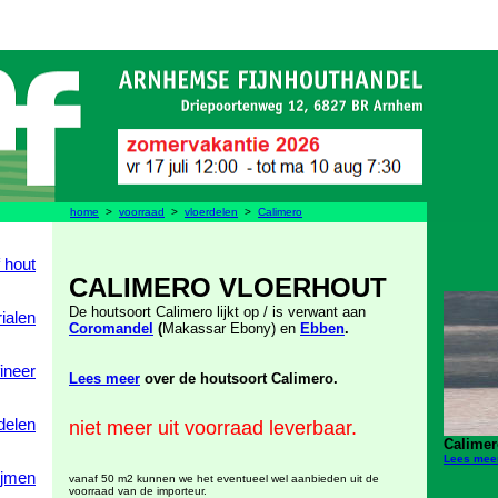
home
>
voorraad
>
vloerdelen
>
Calimero
 hout
CALIMERO VLOERHOUT
De houtsoort Calimero lijkt op / is verwant aan
ialen
Coromandel
(
Makassar Ebony) en
Ebben
.
fineer
Lees meer
over de houtsoort Calimero.
delen
niet meer uit voorraad leverbaar.
Calimer
Lees mee
lijmen
vanaf 50 m2 kunnen we het eventueel wel aanbieden uit de
voorraad van de importeur.