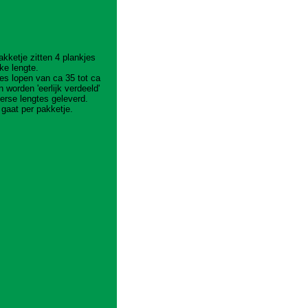
akketje zitten 4 plankjes
jke lengte.
es lopen van ca 35 tot ca
 worden 'eerlijk verdeeld'
verse lengtes geleverd.
gaat per pakketje.