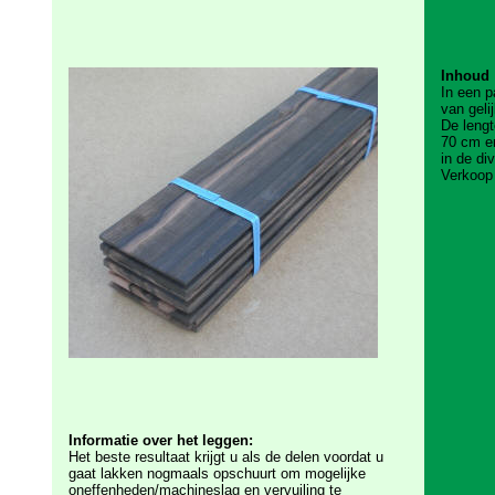
Inhoud
In een p
van geli
De lengt
70 cm en
in de di
Verkoop 
Informatie over het leggen:
Het beste resultaat krijgt u als de delen voordat u
gaat lakken nogmaals opschu
urt om mogelijke
oneffenheden/machineslag en vervuiling te