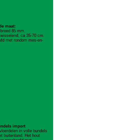
de maat:
x breed 85 mm.
 wisselend, ca 35-70 cm.
fd met rondom mes-en-
undels import
vloerdelen in volle bundels
et buitenland. Het hout