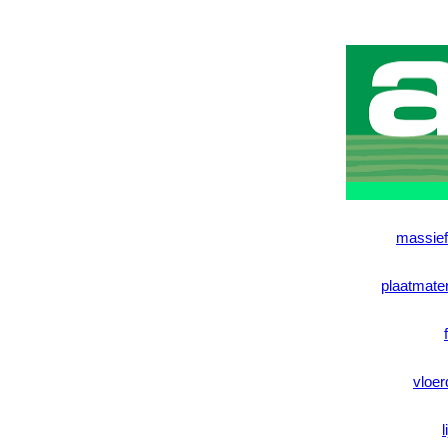
massief
plaatmater
vloer