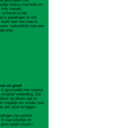
aar geschaafd met
rdige Duitse machines en
 folie verpakt.
l
: schaven in het
nd is goedkoper en het
' hoeft men niet mee te
teren: topkwaliteit voor een
lage prijs.
es en groef
t is geschaafd met rondom
en-groef verbinding. Dat
adloos op elkaar aan en
et mogelijk om zonder veel
rk een vloer te leggen.
ndingen zijn perfekt
 Er kan letterlijk en
jk geen speld tussen !