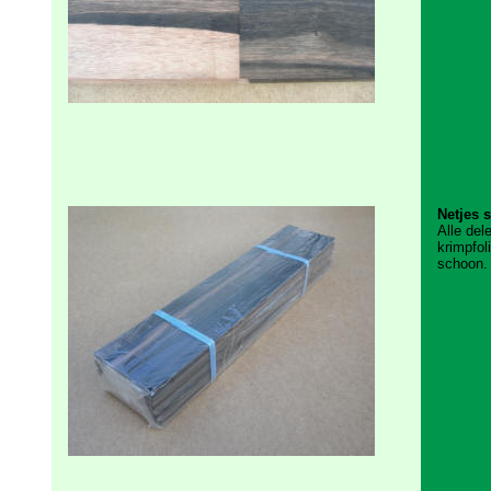
Netjes 
Alle dele
krimpfol
schoon.