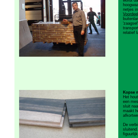
wordt d
hoogwaa
netjes in
Voordee
buitenla
'zaagsel
transpor
relatief 
Kopse m
Het hou
een mes-
sluit na
maakt h
afkortwe
De verbi
sluitend.
figuurli