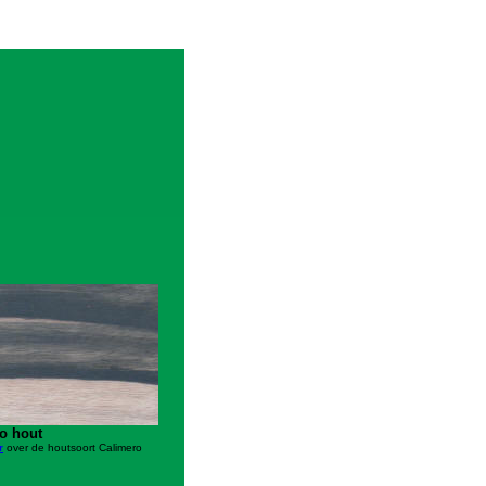
o hout
r
over de houtsoort Calimero