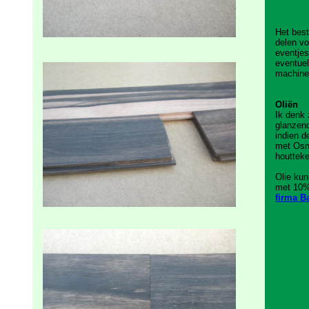
Het best
delen vo
eventjes
eventuel
machines
Oliën
Ik denk 
glanzend
indien d
met Osm
houttek
Olie kun
met 10%
firma B