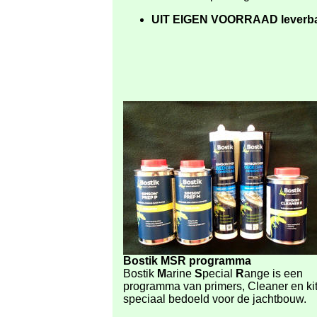
UIT EIGEN VOORRAAD
leverb
Bostik MSR programma
Bostik
M
arine
S
pecial
R
ange is een
programma van primers, Cleaner en ki
speciaal bedoeld voor de jachtbouw.