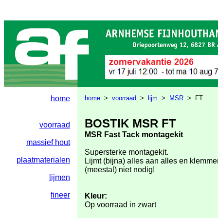
home
home
>
voorraad
>
lijm
>
MSR
> FT
BOSTIK MSR FT
voorraad
MSR Fast Tack montagekit
massief hout
Supersterke montagekit.
plaatmaterialen
Lijmt (bijna) alles aan alles en klemme
(meestal) niet nodig!
lijmen
fineer
Kleur:
Op voorraad in zwart